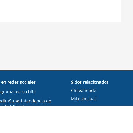
 en redes sociales
Sitios relacionados
Chileatiende
agram/susesochile
MiLicencia.cl
edin/Superintendencia de
ridad Social