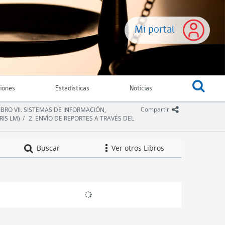
Mi portal
ciones
Estadísticas
Noticias
icono comparti
Compartir
IBRO VII. SISTEMAS DE INFORMACIÓN,
RIS LM)
2. ENVÍO DE REPORTES A TRAVÉS DEL
Compendio de Nor
Buscar
Ver otros Libros
icono