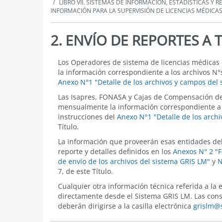
LIBRO VII. SISTEMAS DE INFORMACIÓN, ESTADÍSTICAS Y 
INFORMACIÓN PARA LA SUPERVISIÓN DE LICENCIAS MÉDICAS 
2. ENVÍO DE REPORTES A 
2.
Los Operadores de sistema de licencias médicas
ENVÍO
la información correspondiente a los archivos N°s
DE
Anexo N°1 "Detalle de los archivos y campos del
REPORTES
A
Las Isapres, FONASA y Cajas de Compensación de 
TRAVÉS
mensualmente la información correspondiente a lo
DEL
instrucciones del
Anexo N°1 "Detalle de los arch
SISTEMA
Título.
GRIS
LM
La información que proveerán esas entidades deb
reporte y detalles definidos en los
Anexos N° 2 "F
de envío de los archivos del sistema GRIS LM"
y
N
7, de este Título.
Cualquier otra información técnica referida a la
directamente desde el Sistema GRIS LM. Las consu
deberán dirigirse a la casilla electrónica
grislm@s