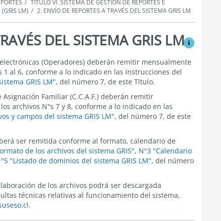
REPORTES
TÍTULO VI. SISTEMA DE GESTIÓN DE REPORTES E
(GRIS LM)
2. ENVÍO DE REPORTES A TRAVÉS DEL SISTEMA GRIS LM
TRAVÉS DEL SISTEMA GRIS LM
Ver modific
 electrónicas (Operadores) deberán remitir mensualmente
 1 al 6, conforme a lo indicado en las instrucciones del
 sistema GRIS LM"
, del número 7, de este Título.
Asignación Familiar (C.C.A.F.) deberán remitir
s archivos N°s 7 y 8, conforme a lo indicado en las
ivos y campos del sistema GRIS LM"
, del número 7, de este
erá ser remitida conforme al formato, calendario de
ormato de los archivos del sistema GRIS"
,
N°3 "Calendario
°5 "Listado de dominios del sistema GRIS LM"
, del número
 elaboración de los archivos podrá ser descargada
ltas técnicas relativas al funcionamiento del sistema,
useso.cl
.