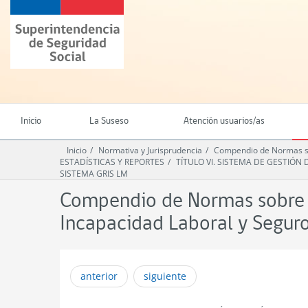
Ir
Superintendencia
al
de
contenido
Seguridad
principal
Social
(SUSESO)
-
Gobierno
de
Inicio
La Suseso
Atención usuarios/as
Chile
Inicio
Normativa y Jurisprudencia
Compendio de Normas so
ESTADÍSTICAS Y REPORTES
TÍTULO VI. SISTEMA DE GESTIÓN
SISTEMA GRIS LM
Compendio de Normas sobre L
Incapacidad Laboral y Segu
anterior
siguiente