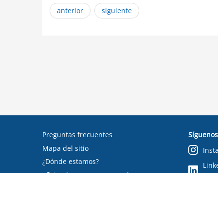
anterior
siguiente
Preguntas frecuentes
Síguenos
Mapa del sitio
Inst
¿Dónde estamos?
Link
oficinadepartes@suseso.cl
Segu
Verifica tu documento
Condiciones de uso
RSS