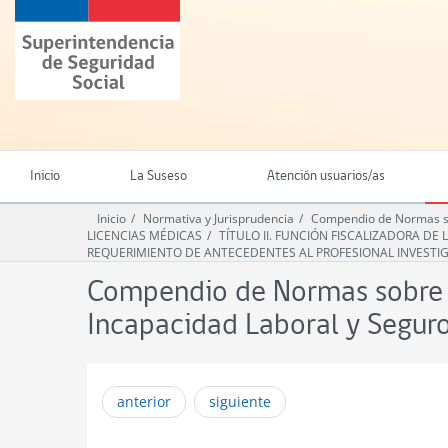
Ir
Superintendencia
al
de
contenido
Seguridad
principal
Social
(SUSESO)
-
Gobierno
de
Inicio
La Suseso
Atención usuarios/as
Chile
Inicio
Normativa y Jurisprudencia
Compendio de Normas so
LICENCIAS MÉDICAS
TÍTULO II. FUNCIÓN FISCALIZADORA DE
REQUERIMIENTO DE ANTECEDENTES AL PROFESIONAL INVESTI
Compendio de Normas sobre L
Incapacidad Laboral y Segu
anterior
siguiente