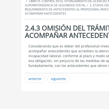
LIBRO VI. CONTROL EN EL OTORGAMIENTO DE LICENCIAS
SUPERINTENDENCIA DE SEGURIDAD SOCIAL
2. ETAPAS D
REQUERIMIENTO DE ANTECEDENTES AL PROFESIONAL INVE
ACOMPAÑAR ANTECEDENTES
2.4.3 OMISIÓN DEL TRÁM
ACOMPAÑAR ANTECEDEN
2.4.3
Considerando que es deber del profesional investi
OMISIÓN
acompañar antecedentes que acrediten la atenció
DEL
incapacidad laboral, conforme al plazo y modo s
TRÁMITE
esa obligación, sin perjuicio de las medidas de 
DE
fundadamente, con los antecedentes que obren 
EVACUAR
TRASLADO
Y
anterior
siguiente
ACOMPAÑAR
ANTECEDENTES