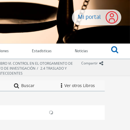
Mi portal
ciones
Estadísticas
Noticias
icono comparti
Compartir
IBRO VI. CONTROL EN EL OTORGAMIENTO DE
TO DE INVESTIGACIÓN
2.4 TRASLADO Y
ANTECEDENTES
Compendio de Nor
Buscar
Ver otros Libros
icono