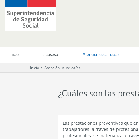
Ir
Superintendencia
al
de
contenido
Seguridad
principal
Social
(SUSESO)
-
Gobierno
de
Inicio
La Suseso
Atención usuarios/as
Chile
Inicio
Atención usuarios/as
¿Cuáles son las pres
Las prestaciones preventivas que en
trabajadores, a través de profesiona
profesionales, se materializa a trav