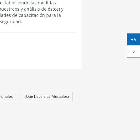
, estableciendo las medidas
uestreos y análisis de éstos) y
dades de capacitación para la
 Seguridad.
+a
Ag
-a
tex
Ach
tex
ionales
¿Qué hacen las Mutuales?