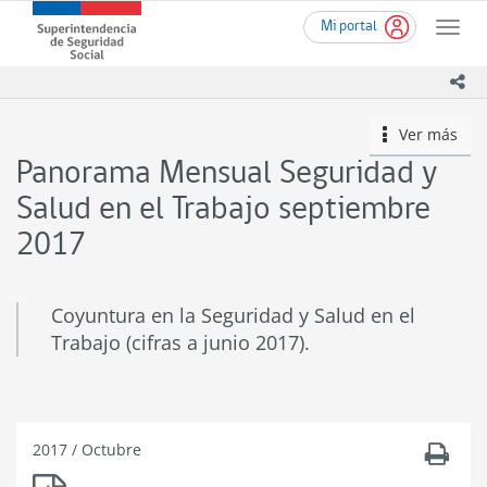
Ir
Superintendencia
Mi portal
al
Toggle
de
contenido
naviga
Seguridad
principal
ico
Social
(SUSESO)
Ver más
icono
-
Gobierno
Panorama Mensual Seguridad y
de
Chile
Salud en el Trabajo septiembre
2017
Coyuntura en la Seguridad y Salud en el
Trabajo (cifras a junio 2017).
2017
/
Octubre