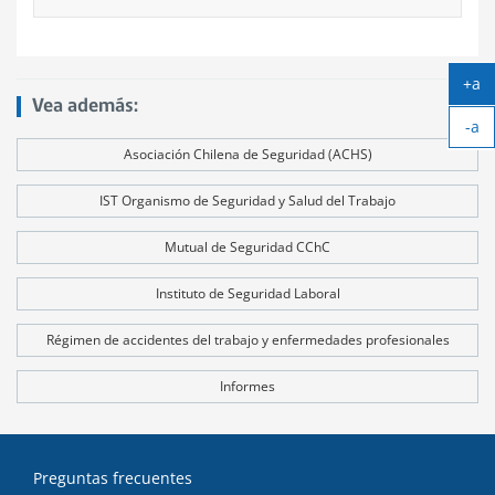
+a
Ag
Vea además:
-a
tex
Ach
Asociación Chilena de Seguridad (ACHS)
tex
IST Organismo de Seguridad y Salud del Trabajo
Mutual de Seguridad CChC
Instituto de Seguridad Laboral
Régimen de accidentes del trabajo y enfermedades profesionales
Informes
Preguntas frecuentes