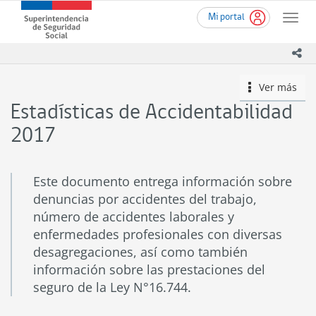
Ir
Superintendencia
Mi portal
al
Toggle
de
contenido
naviga
Seguridad
principal
ico
Social
(SUSESO)
Ver más
icono
-
Gobierno
Estadísticas de Accidentabilidad
de
Chile
2017
Este documento entrega información sobre
denuncias por accidentes del trabajo,
número de accidentes laborales y
enfermedades profesionales con diversas
desagregaciones, así como también
información sobre las prestaciones del
seguro de la Ley N°16.744.