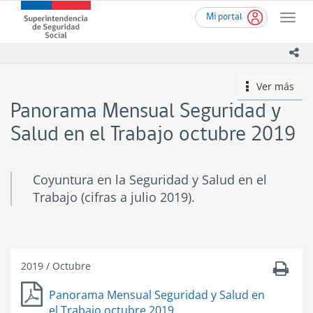
Ir
Superintendencia
Mi portal
al
Toggle
de
contenido
naviga
Seguridad
principal
ico
Social
(SUSESO)
Ver más
icono
-
Gobierno
Panorama Mensual Seguridad y
de
Chile
Salud en el Trabajo octubre 2019
Coyuntura en la Seguridad y Salud en el
Trabajo (cifras a julio 2019).
2019
/
Octubre
Panorama Mensual Seguridad y Salud en
el Trabajo octubre 2019.