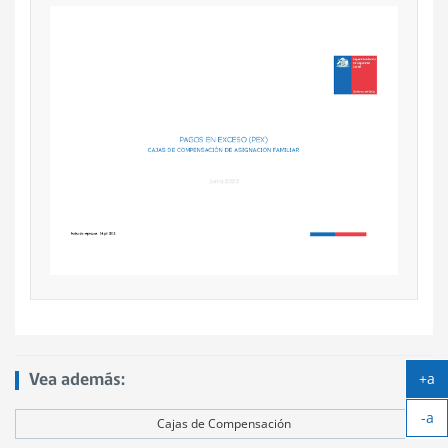
+a
Vea además:
Ag
-a
tex
Cajas de Compensación
Ach