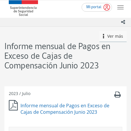
Ir
Superintendencia
Mi portal
al
Toggle
de
contenido
naviga
Seguridad
principal
ico
Social
(SUSESO)
Ver más
icono
-
Gobierno
Informe mensual de Pagos en
de
Chile
Exceso de Cajas de
Compensación Junio 2023
2023
/
Julio
Informe mensual de Pagos en Exceso de
Cajas de Compensación Junio 2023