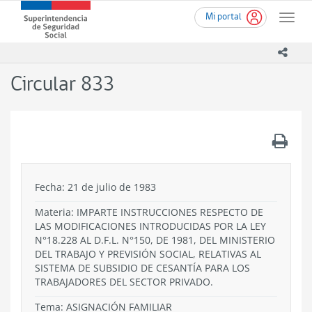
Ir
Superintendencia
Mi portal
al
Toggle
de
contenido
naviga
Seguridad
principal
icono
Social
(SUSESO)
Circular 833
-
Gobierno
de
Chile
.
Fecha: 21 de julio de 1983
Materia: IMPARTE INSTRUCCIONES RESPECTO DE
LAS MODIFICACIONES INTRODUCIDAS POR LA LEY
N°18.228 AL D.F.L. N°150, DE 1981, DEL MINISTERIO
DEL TRABAJO Y PREVISIÓN SOCIAL, RELATIVAS AL
SISTEMA DE SUBSIDIO DE CESANTÍA PARA LOS
TRABAJADORES DEL SECTOR PRIVADO.
Tema:
ASIGNACIÓN FAMILIAR