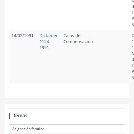
M
d
T
P
S
14/02/1991
Dictamen
Cajas de
D
1124-
Compensación
1
1991
1
M
d
T
P
S
Temas
Asignación familiar