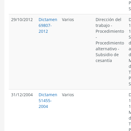
P
S
29/10/2012
Dictamen
Varios
Dirección del
D
69807-
trabajo
-
1
2012
Procedimiento
1
-
S
Procedimiento
d
alternativo
-
Subsidio de
d
cesantía
M
d
T
P
S
31/12/2004
Dictamen
Varios
D
51455-
1
2004
1
M
d
T
P