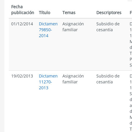
Fecha
publicación
Título
Temas
Descriptores
F
01/12/2014
Dictamen
Asignación
Subsidio de
D
79850-
familiar
cesantía
1
2014
1
M
d
T
P
S
19/02/2013
Dictamen
Asignación
Subsidio de
D
11270-
familiar
cesantía
1
2013
1
S
d
d
M
d
T