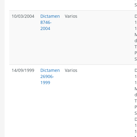
S
10/03/2004
Dictamen
Varios
D
8746-
1
2004
1
M
d
T
P
S
14/09/1999
Dictamen
Varios
D
26906-
1
1999
1
M
d
T
P
S
D
1
1