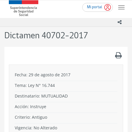
Ir
Superintendencia
Mi portal
al
Toggle
de
contenido
naviga
Seguridad
principal
icono
Social
(SUSESO)
Dictamen 40702-2017
-
Gobierno
de
.
Chile
Fecha: 29 de agosto de 2017
Tema:
Ley N° 16.744
Destinatario: MUTUALIDAD
Acción:
Instruye
Criterio:
Antiguo
Vigencia:
No Alterado