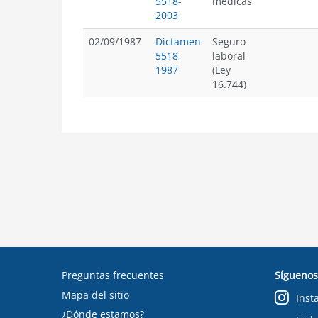
5518-
médicas
2003
02/09/1987
Dictamen
Seguro
5518-
laboral
1987
(Ley
16.744)
Preguntas frecuentes
Síguenos
Mapa del sitio
Inst
¿Dónde estamos?