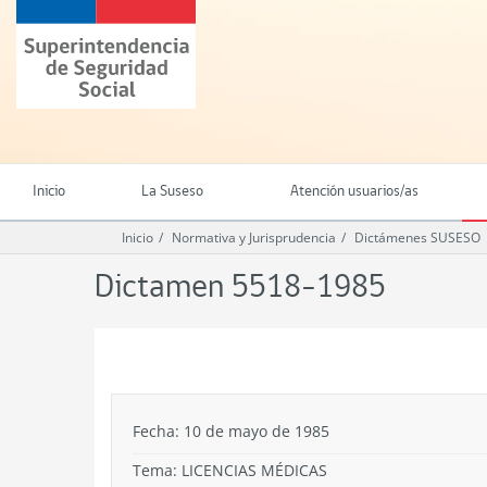
Ir
Superintendencia
al
de
contenido
Seguridad
principal
Social
(SUSESO)
-
Gobierno
de
Inicio
La Suseso
Atención usuarios/as
Chile
Inicio
Normativa y Jurisprudencia
Dictámenes SUSESO
Dictamen 5518-1985
.
Fecha: 10 de mayo de 1985
Tema:
LICENCIAS MÉDICAS