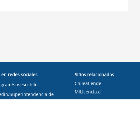
 en redes sociales
Sitios relacionados
Chileatiende
agram/susesochile
MiLicencia.cl
edin/Superintendencia de
ridad Social