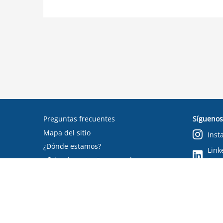
Preguntas frecuentes
Síguenos
Mapa del sitio
Inst
¿Dónde estamos?
Link
oficinadepartes@suseso.cl
Segu
Verifica tu documento
Condiciones de uso
RSS