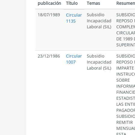
publicación
Título
Temas
Resume
18/07/1989
Subsidio
SUBSIDI
Circular
Incapacidad
REPOSO 
1135
Laboral (SIL)
COMPLE
CIRCULAR
DE 1989 
SUPERIN
23/12/1986
Circular
Subsidio
SUBSIDI
1007
Incapacidad
REPOSO 
Laboral (SIL)
IMPARTE
INSTRUC
SOBRE
INFORM
FINANCIE
ESTADIS
LAS ENT
PAGADOR
SUBSIDI
REMITIR
MENSUA
ESTA