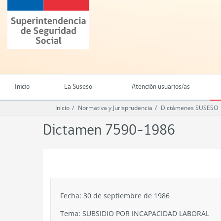
Ir
Superintendencia
al
de
contenido
Seguridad
principal
Social
(SUSESO)
-
Gobierno
de
Inicio
La Suseso
Atención usuarios/as
Chile
Inicio
Normativa y Jurisprudencia
Dictámenes SUSESO
Dictamen 7590-1986
.
Fecha: 30 de septiembre de 1986
Tema:
SUBSIDIO POR INCAPACIDAD LABORAL