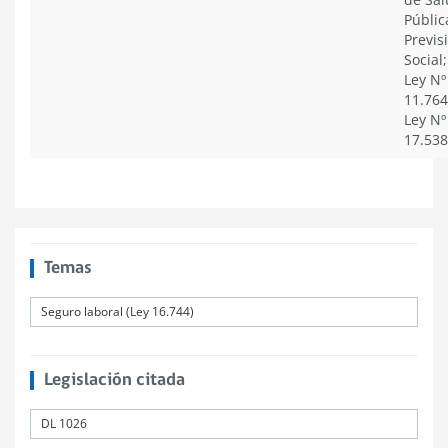
Públic
Previs
Social;
Ley Nº
11.764
Ley Nº
17.538
Temas
Seguro laboral (Ley 16.744)
Legislación citada
DL 1026