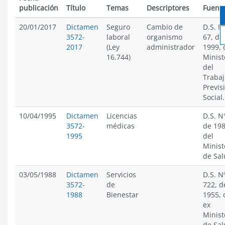
publicación
Título
Temas
Descriptores
Fuent
20/01/2017
Dictamen
Seguro
Cambio de
D.S. N
3572-
laboral
organismo
67, de
2017
(Ley
administrador
1999, 
16.744)
Minist
del
Trabaj
Previs
Social.
10/04/1995
Dictamen
Licencias
D.S. N
3572-
médicas
de 198
1995
del
Minist
de Sa
03/05/1988
Dictamen
Servicios
D.S. N
3572-
de
722, d
1988
Bienestar
1955, 
ex
Minist
de Sa