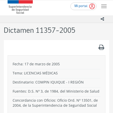
Ir
Superintendencia
Mi portal
al
Toggle
de
contenido
naviga
Seguridad
principal
icono
Social
(SUSESO)
Dictamen 11357-2005
-
Gobierno
de
.
Chile
Fecha: 17 de marzo de 2005
Tema:
LICENCIAS MÉDICAS
Destinatario: COMPIN IQUIQUE - I REGIÓN
Fuentes: D.S. Nº 3, de 1984, del Ministerio de Salud
Concordancia con Oficios: Oficio Ord. Nº 13501, de
2004, de la Superintendencia de Seguridad Social