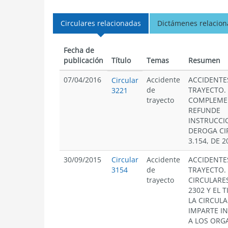
Circulares relacionadas
Dictámenes relacio
Fecha de
publicación
Título
Temas
Resumen
07/04/2016
Accidente
ACCIDENTE
Circular
de
TRAYECTO.
3221
trayecto
COMPLEME
REFUNDE
INSTRUCCI
DEROGA CI
3.154, DE 2
30/09/2015
Circular
Accidente
ACCIDENTE
3154
de
TRAYECTO.
trayecto
CIRCULARES
2302 Y EL T
LA CIRCULA
IMPARTE I
A LOS ORG