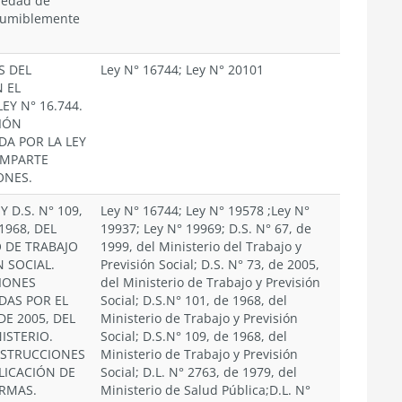
medad de
sumiblemente
S DEL
Ley N° 16744; Ley N° 20101
 EL
EY N° 16.744.
IÓN
DA POR LA LEY
 IMPARTE
ONES.
 Y D.S. N° 109,
Ley N° 16744; Ley N° 19578 ;Ley N°
1968, DEL
19937; Ley N° 19969; D.S. N° 67, de
O DE TRABAJO
1999, del Ministerio del Trabajo y
N SOCIAL.
Previsión Social; D.S. N° 73, de 2005,
IONES
del Ministerio de Trabajo y Previsión
DAS POR EL
Social; D.S.N° 101, de 1968, del
 DE 2005, DEL
Ministerio de Trabajo y Previsión
ISTERIO.
Social; D.S.N° 109, de 1968, del
NSTRUCCIONES
Ministerio de Trabajo y Previsión
LICACIÓN DE
Social; D.L. N° 2763, de 1979, del
RMAS.
Ministerio de Salud Pública;D.L. N°