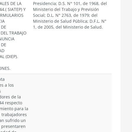
ALES DE LA
Presidencia; D.S. N° 101, de 1968, del
44.( SIATEP) Y
Ministerio del Trabajo y Previsión
ORMULARIOS
Social; D.L. N° 2763, de 1979; del
IA
Ministerio de Salud Pública; D.F.L. N°
 DE
1, de 2005, del Ministerio de Salud.
 DEL TRABAJO
ENUNCIA
 DE
AD
L (DIEP).
ONES.
ta
es a los
s
dores de la
44 respecto
miento para la
 trabajadores
an sufrido un
o presentaren