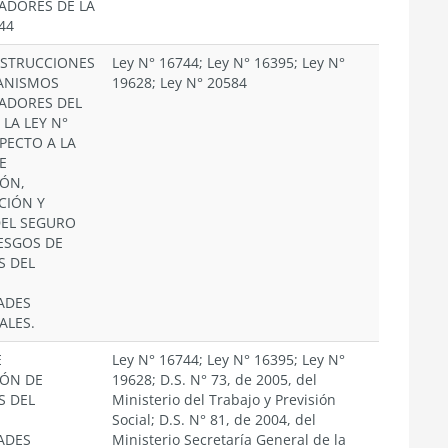
ADORES DE LA
44
NSTRUCCIONES
Ley N° 16744; Ley N° 16395; Ley N°
ANISMOS
19628; Ley N° 20584
ADORES DEL
LA LEY N°
SPECTO A LA
E
ÓN,
CIÓN Y
DEL SEGURO
ESGOS DE
S DEL
ADES
ALES.
E
Ley N° 16744; Ley N° 16395; Ley N°
ÓN DE
19628; D.S. N° 73, de 2005, del
S DEL
Ministerio del Trabajo y Previsión
Social; D.S. N° 81, de 2004, del
ADES
Ministerio Secretaría General de la