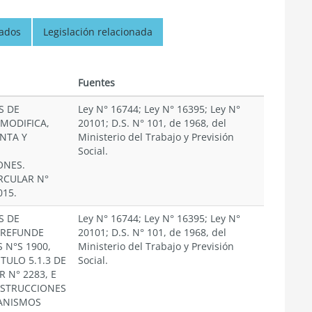
nados
Legislación relacionada
Fuentes
S DE
Ley N° 16744; Ley N° 16395; Ley N°
 MODIFICA,
20101; D.S. N° 101, de 1968, del
NTA Y
Ministerio del Trabajo y Previsión
Social.
ONES.
RCULAR N°
015.
S DE
Ley N° 16744; Ley N° 16395; Ley N°
 REFUNDE
20101; D.S. N° 101, de 1968, del
 N°S 1900,
Ministerio del Trabajo y Previsión
ITULO 5.1.3 DE
Social.
R N° 2283, E
NSTRUCCIONES
ANISMOS