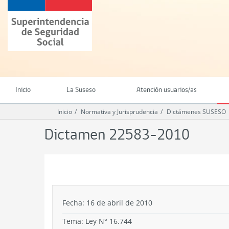
Ir
Superintendencia
al
de
contenido
Seguridad
principal
Social
(SUSESO)
-
Gobierno
de
Inicio
La Suseso
Atención usuarios/as
Chile
Inicio
Normativa y Jurisprudencia
Dictámenes SUSESO
Dictamen 22583-2010
.
Fecha: 16 de abril de 2010
Tema:
Ley N° 16.744