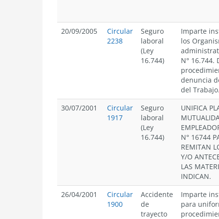
20/09/2005
Circular
Seguro
Imparte ins
2238
laboral
los Organi
(Ley
administrat
16.744)
N° 16.744. 
procedimie
denuncia d
del Trabajo
30/07/2001
Circular
Seguro
UNIFICA PL
1917
laboral
MUTUALIDA
(Ley
EMPLEADOR
16.744)
N° 16744 
REMITAN L
Y/O ANTEC
LAS MATER
INDICAN.
26/04/2001
Circular
Accidente
Imparte ins
1900
de
para unifo
trayecto
procedimie