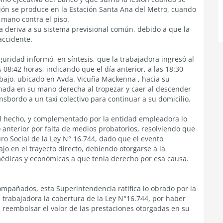
esión se produce en la Estación Santa Ana del Metro, cuando
 mano contra el piso.
la deriva a su sistema previsional común, debido a que la
accidente.
guridad informó, en síntesis, que la trabajadora ingresó al
s 08:42 horas, indicando que el día anterior, a las 18:30
bajo, ubicado en Avda. Vicuña Mackenna , hacia su
sionada en su mano derecha al tropezar y caer al descender
sbordo a un taxi colectivo para continuar a su domicilio.
del hecho, y complementado por la entidad empleadora lo
 anterior por falta de medios probatorios, resolviendo que
uro Social de la Ley N° 16.744, dado que el evento
o en el trayecto directo, debiendo otorgarse a la
médicas y económicas a que tenía derecho por esa causa.
ompañados, esta Superintendencia ratifica lo obrado por la
 trabajadora la cobertura de la Ley N°16.744, por haber
 reembolsar el valor de las prestaciones otorgadas en su