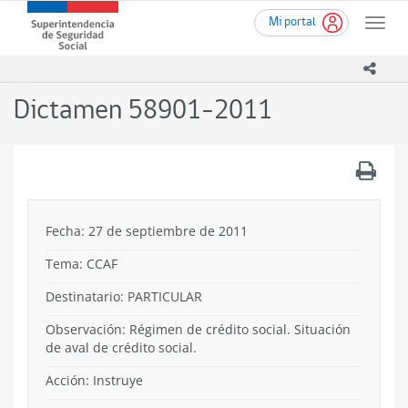
Ir
Superintendencia
Mi portal
al
Toggle
de
contenido
naviga
Seguridad
principal
icono
Social
(SUSESO)
Dictamen 58901-2011
-
Gobierno
de
.
Chile
Fecha: 27 de septiembre de 2011
Tema:
CCAF
Destinatario: PARTICULAR
Observación: Régimen de crédito social. Situación
de aval de crédito social.
Acción:
Instruye