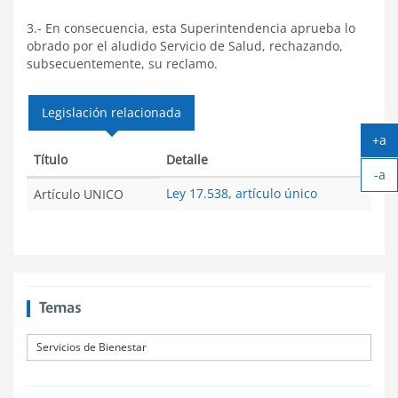
3.- En consecuencia, esta Superintendencia aprueba lo
obrado por el aludido Servicio de Salud, rechazando,
subsecuentemente, su reclamo.
Legislación relacionada
+a
Ag
Título
Detalle
-a
tex
Ach
Ley 17.538, artículo único
Artículo UNICO
tex
Temas
Servicios de Bienestar