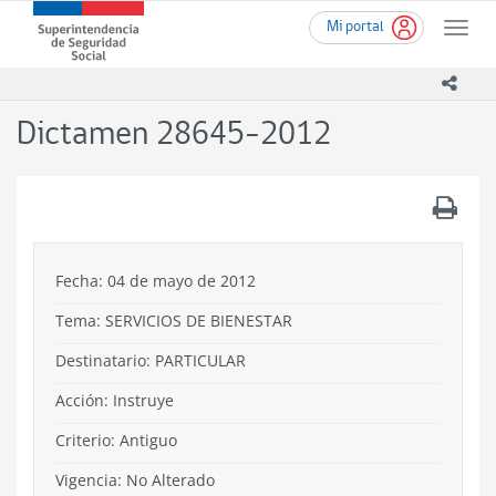
Ir
Superintendencia
Mi portal
al
Toggle
de
contenido
naviga
Seguridad
principal
icono
Social
(SUSESO)
Dictamen 28645-2012
-
Gobierno
de
.
Chile
Fecha: 04 de mayo de 2012
Tema:
SERVICIOS DE BIENESTAR
Destinatario: PARTICULAR
Acción:
Instruye
Criterio:
Antiguo
Vigencia:
No Alterado