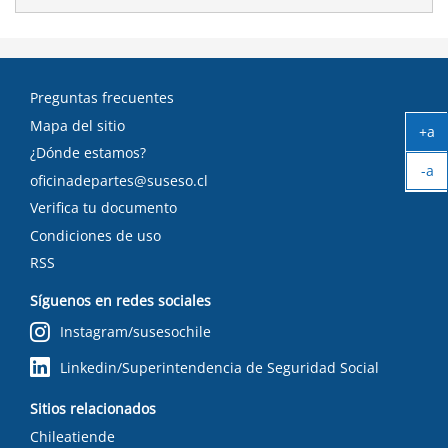
Preguntas frecuentes
Mapa del sitio
+a
Ag
¿Dónde estamos?
-a
tex
oficinadepartes@suseso.cl
Ach
Verifica tu documento
tex
Condiciones de uso
RSS
Síguenos en redes sociales
Instagram/susesochile
Linkedin/Superintendencia de Seguridad Social
Sitios relacionados
Chileatiende