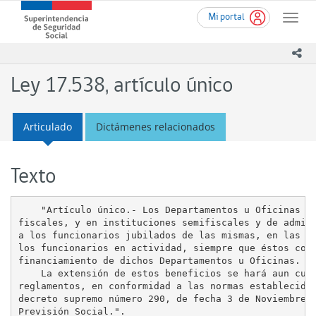
Ir
Superintendencia
Mi portal
al
Toggle
de
contenido
naviga
Seguridad
principal
ico
Social
(SUSESO)
Ley 17.538, artículo único
-
Gobierno
de
Articulado
Dictámenes relacionados
Chile
Texto
    "Artículo único.- Los Departamentos u Oficinas de
fiscales, y en instituciones semifiscales y de admini
a los funcionarios jubilados de las mismas, en las co
los funcionarios en actividad, siempre que éstos cont
financiamiento de dichos Departamentos u Oficinas.

    La extensión de estos beneficios se hará aun cuan
reglamentos, en conformidad a las normas establecidas
decreto supremo número 290, de fecha 3 de Noviembre d