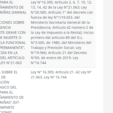
PARA EL
Ley N°16.395; Artículo 2, 6, 7, 10, 12,
ÑAMIENTO DE
13, 14, 42 de la Ley N°21.063; Ley
NIÑAS (SANNA).
N°20.585; Artículo 1° del decreto con
fuerza de ley N°1/19.653, del
CIONES SOBRE
Ministerio Secretaría General de la
ENCIA
Presidencia; Artículo 42 número 2 de
NTE GRAVE CON
la Ley de Impuesto a la Renta]; inciso
DE MUERTE O
primero del artículo 89 del D.L.
ELA FUNCIONAL
N°3.500, de 1980, del Ministerio del
 PERMANENTE”,
Trabajo y Previsión Social; Ley
CIDA EN LA
N°19.966; Artículo 21 del Decreto
 DEL ARTÍCULO
N°69, de enero de 2019; Ley
 LEY N°21.063
N°16.744
 SOBRE EL
Ley Nº 16.395; Artículo 21, 42 Ley Nº
 DE
21.063; Ley Nº 16.744
ACIÓN
GICO DEL
PARA EL
ÑAMIENTO DE
NIÑAS” (SIT-
 IMPARTE
CIONES