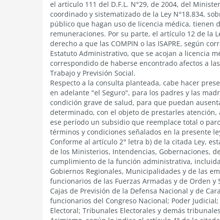
el artículo 111 del D.F.L. N°29, de 2004, del Minist
coordinado y sistematizado de la Ley N°18.834, sobr
público que hagan uso de licencia médica, tienen d
remuneraciones. Por su parte, el artículo 12 de la 
derecho a que las COMPIN o las ISAPRE, según corr
Estatuto Administrativo, que se acojan a licencia 
correspondido de haberse encontrado afectos a las 
Trabajo y Previsión Social.
Respecto a la consulta planteada, cabe hacer prese
en adelante "el Seguro", para los padres y las mad
condición grave de salud, para que puedan ausenta
determinado, con el objeto de prestarles atención
ese período un subsidio que reemplace total o par
términos y condiciones señalados en la presente le
Conforme al artículo 2° letra b) de la citada Ley, es
de los Ministerios, Intendencias, Gobernaciones, de
cumplimiento de la función administrativa, incluida
Gobiernos Regionales, Municipalidades y de las emp
funcionarios de las Fuerzas Armadas y de Orden y S
Cajas de Previsión de la Defensa Nacional y de Car
funcionarios del Congreso Nacional; Poder Judicial; 
Electoral; Tribunales Electorales y demás tribunale