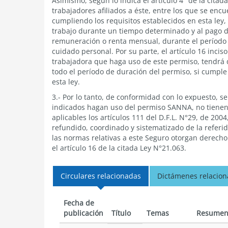
Asimismo, según lo indica el artículo 4° de la citad
trabajadores afiliados a éste, entre los que se enc
cumpliendo los requisitos establecidos en esta ley
trabajo durante un tiempo determinado y al pago d
remuneración o renta mensual, durante el período 
cuidado personal. Por su parte, el artículo 16 incis
trabajadora que haga uso de este permiso, tendrá 
todo el período de duración del permiso, si cumple c
esta ley.
3.- Por lo tanto, de conformidad con lo expuesto, s
indicados hagan uso del permiso SANNA, no tiene
aplicables los artículos 111 del D.F.L. N°29, de 200
refundido, coordinado y sistematizado de la referida
las normas relativas a este Seguro otorgan derecho
el artículo 16 de la citada Ley N°21.063.
Circulares relacionadas
Dictámenes relacio
Fecha de
publicación
Título
Temas
Resume