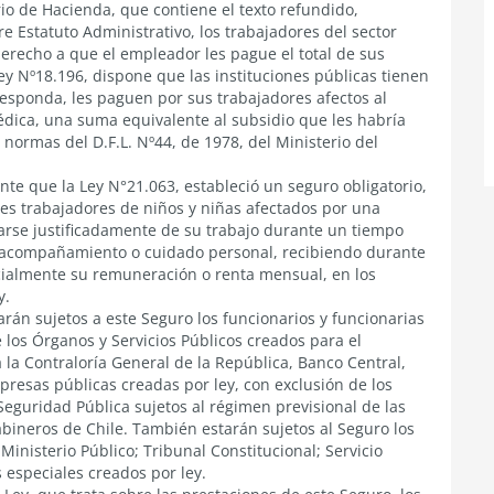
erio de Hacienda, que contiene el texto refundido,
e Estatuto Administrativo, los trabajadores del sector
erecho a que el empleador les pague el total de sus
Ley Nº18.196, dispone que las instituciones públicas tienen
esponda, les paguen por sus trabajadores afectos al
médica, una suma equivalente al subsidio que les habría
normas del D.F.L. Nº44, de 1978, del Ministerio del
nte que la Ley N°21.063, estableció un seguro obligatorio,
res trabajadores de niños y niñas afectados por una
rse justificadamente de su trabajo durante un tiempo
, acompañamiento o cuidado personal, recibiendo durante
cialmente su remuneración o renta mensual, en los
y.
tarán sujetos a este Seguro los funcionarios y funcionarias
 los Órganos y Servicios Públicos creados para el
 la Contraloría General de la República, Banco Central,
resas públicas creadas por ley, con exclusión de los
eguridad Pública sujetos al régimen previsional de las
abineros de Chile. También estarán sujetos al Seguro los
Ministerio Público; Tribunal Constitucional; Servicio
s especiales creados por ley.