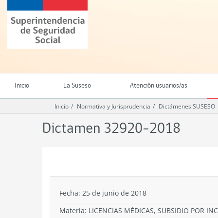
Ir
Superintendencia
al
de
contenido
Seguridad
principal
Social
(SUSESO)
-
Gobierno
de
Inicio
La Suseso
Atención usuarios/as
Chile
Inicio
Normativa y Jurisprudencia
Dictámenes SUSESO
Dictamen 32920-2018
.
Fecha: 25 de junio de 2018
Materia: LICENCIAS MÉDICAS, SUBSIDIO POR I