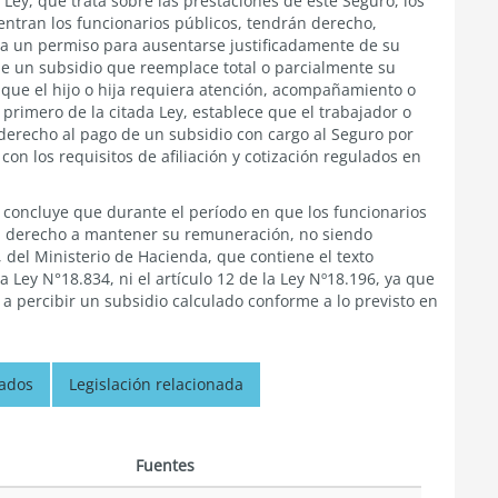
a Ley, que trata sobre las prestaciones de este Seguro, los
uentran los funcionarios públicos, tendrán derecho,
, a un permiso para ausentarse justificadamente de su
e un subsidio que reemplace total o parcialmente su
que el hijo o hija requiera atención, acompañamiento o
o primero de la citada Ley, establece que el trabajador o
derecho al pago de un subsidio con cargo al Seguro por
on los requisitos de afiliación y cotización regulados en
e concluye que durante el período en que los funcionarios
n derecho a mantener su remuneración, no siendo
4, del Ministerio de Hacienda, que contiene el texto
 Ley N°18.834, ni el artículo 12 de la Ley Nº18.196, ya que
 a percibir un subsidio calculado conforme a lo previsto en
nados
Legislación relacionada
n
Fuentes