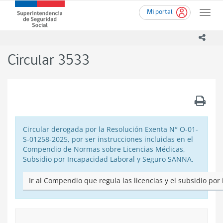
Ir
Superintendencia
Mi portal
al
Toggle
de
contenido
naviga
Seguridad
principal
icono
Social
(SUSESO)
Circular 3533
-
Gobierno
de
Chile
.
Circular derogada por la Resolución Exenta N° O-01-
S-01258-2025, por ser instrucciones incluidas en el
Compendio de Normas sobre Licencias Médicas,
Subsidio por Incapacidad Laboral y Seguro SANNA.
Ir al Compendio que regula las licencias y el subsidio por