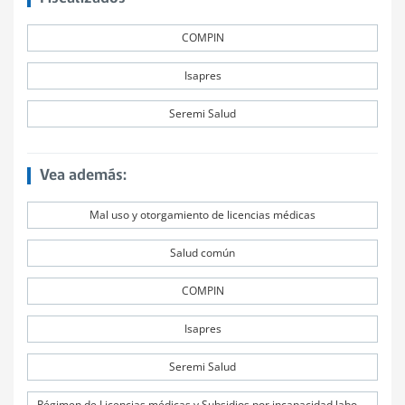
COMPIN
Isapres
Seremi Salud
Vea además:
Mal uso y otorgamiento de licencias médicas
Salud común
COMPIN
Isapres
Seremi Salud
Régimen de Licencias médicas y Subsidios por incapacidad laboral (SIL)