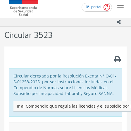
Ir
Superintendencia
Mi portal
al
Toggle
de
contenido
naviga
Seguridad
principal
icono
Social
(SUSESO)
Circular 3523
-
Gobierno
de
Chile
.
Circular derogada por la Resolución Exenta N° O-01-
S-01258-2025, por ser instrucciones incluidas en el
Compendio de Normas sobre Licencias Médicas,
Subsidio por Incapacidad Laboral y Seguro SANNA.
Ir al Compendio que regula las licencias y el subsidio por