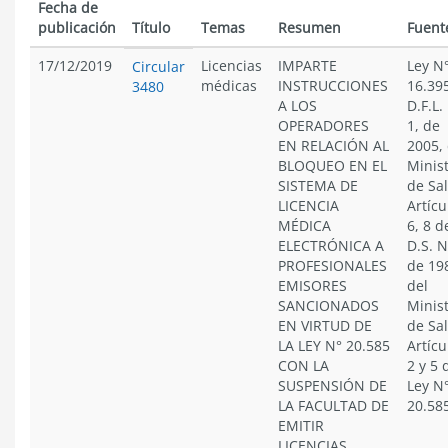
Fecha de
publicación
Título
Temas
Resumen
Fuent
17/12/2019
Licencias
IMPARTE
Ley N
Circular
médicas
INSTRUCCIONES
16.39
3480
A LOS
D.F.L.
OPERADORES
1, de
EN RELACIÓN AL
2005, 
BLOQUEO EN EL
Minist
SISTEMA DE
de Sa
LICENCIA
Artícu
MÉDICA
6, 8 d
ELECTRÓNICA A
D.S. N
PROFESIONALES
de 19
EMISORES
del
SANCIONADOS
Minist
EN VIRTUD DE
de Sa
LA LEY N° 20.585
Artícu
CON LA
2 y 5 
SUSPENSIÓN DE
Ley N
LA FACULTAD DE
20.58
EMITIR
LICENCIAS