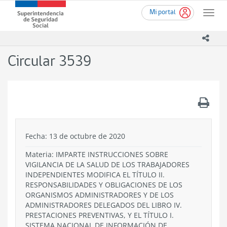
Ir
Superintendencia
Mi portal
al
Toggle
de
contenido
naviga
Seguridad
principal
icono
Social
(SUSESO)
Circular 3539
-
Gobierno
de
Chile
.
Fecha: 13 de octubre de 2020
Materia: IMPARTE INSTRUCCIONES SOBRE
VIGILANCIA DE LA SALUD DE LOS TRABAJADORES
INDEPENDIENTES MODIFICA EL TÍTULO II.
RESPONSABILIDADES Y OBLIGACIONES DE LOS
ORGANISMOS ADMINISTRADORES Y DE LOS
ADMINISTRADORES DELEGADOS DEL LIBRO IV.
PRESTACIONES PREVENTIVAS, Y EL TÍTULO I.
SISTEMA NACIONAL DE INFORMACIÓN DE