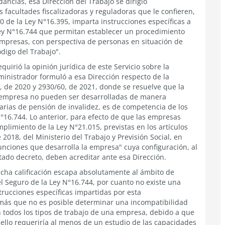
ancias, esa Dirección del Trabajo se dirigió
s facultades fiscalizadoras y reguladoras que le confieren,
y 30 de la Ley N°16.395, imparta instrucciones específicas a
Ley N°16.744 que permitan establecer un procedimiento
empresas, con perspectiva de personas en situación de
ódigo del Trabajo".
uirió la opinión jurídica de este Servicio sobre la
inistrador formuló a esa Dirección respecto de la
 de 2020 y 2930/60, de 2021, donde se resuelve que la
na empresa no pueden ser desarrolladas de manera
arias de pensión de invalidez, es de competencia de los
°16.744. Lo anterior, para efecto de que las empresas
limiento de la Ley N°21.015, previstas en los artículos
 2018, del Ministerio del Trabajo y Previsión Social, en
 funciones que desarrolla la empresa" cuya configuración, al
itado decreto, deben acreditar ante esa Dirección.
icha calificación escapa absolutamente al ámbito de
 Seguro de la Ley N°16.744, por cuanto no existe una
strucciones específicas impartidas por esta
ás que no es posible determinar una incompatibilidad
 todos los tipos de trabajo de una empresa, debido a que
, ello requeriría al menos de un estudio de las capacidades