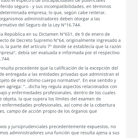
 todo el espectro de discapacidades de potenciales
eferido seguro - y sus incompatibilidades, en términos
 determinada empresa, lo que, según cabe reiterar,
 organismos administradores deben otorgar a las
rmativo del Seguro de la Ley N°16.744.
e la República en su Dictamen N°651, de 9 de enero de
oyecto de Decreto Supremo N°64, originalmente ingresado a
, la parte del artículo 7° donde se establecía que la razón
mpresa", debía ser evaluada e informada por el respectivo
.744.
resulta procedente que la calificación de la excepción del
de entregada a las entidades privadas que administran el
bjeto de este último cuerpo normativo". En ese sentido y
men agrega: "...dicha ley regula aspectos relacionados con
abajo y enfermedades profesionales, dentro de los cuales
se objeta, la que supera los límites del examen de
de enfermedades profesionales, así como de la cobertura
des, campo de acción propio de los órganos que
tivos y jursiprudenciales precedentemente expuestos, no
nismos administradores una función que resulta ajena a sus