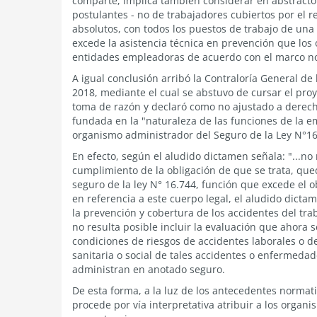
comparte, implica también considerar en abstracto
postulantes - no de trabajadores cubiertos por el r
absolutos, con todos los puestos de trabajo de una
excede la asistencia técnica en prevención que los
entidades empleadoras de acuerdo con el marco no
A igual conclusión arribó la Contraloría General d
2018, mediante el cual se abstuvo de cursar el pr
toma de razón y declaró como no ajustado a derecho
fundada en la "naturaleza de las funciones de la e
organismo administrador del Seguro de la Ley N°16
En efecto, según el aludido dictamen señala: "...no 
cumplimiento de la obligación de que se trata, que
seguro de la ley N° 16.744, función que excede el o
en referencia a este cuerpo legal, el aludido dicta
la prevención y cobertura de los accidentes del tr
no resulta posible incluir la evaluación que ahora 
condiciones de riesgos de accidentes laborales o 
sanitaria o social de tales accidentes o enfermeda
administran en anotado seguro.
De esta forma, a la luz de los antecedentes norma
procede por vía interpretativa atribuir a los orga