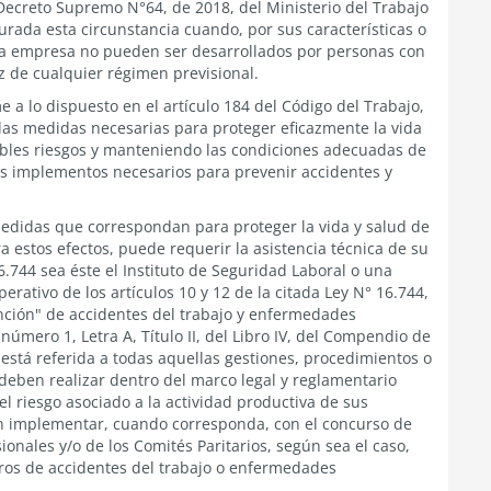
l Decreto Supremo N°64, de 2018, del Ministerio del Trabajo
urada esta circunstancia cuando, por sus características o
e la empresa no pueden ser desarrollados por personas con
z de cualquier régimen previsional.
 a lo dispuesto en el artículo 184 del Código del Trabajo,
las medidas necesarias para proteger eficazmente la vida
sibles riesgos y manteniendo las condiciones adecuadas de
os implementos necesarios para prevenir accidentes y
medidas que correspondan para proteger la vida y salud de
a estos efectos, puede requerir la asistencia técnica de su
.744 sea éste el Instituto de Seguridad Laboral o una
ativo de los artículos 10 y 12 de la citada Ley N° 16.744,
nción" de accidentes del trabajo y enfermedades
número 1, Letra A, Título II, del Libro IV, del Compendio de
está referida a todas aquellas gestiones, procedimientos o
deben realizar dentro del marco legal y reglamentario
el riesgo asociado a la actividad productiva de sus
en implementar, cuando corresponda, con el concurso de
onales y/o de los Comités Paritarios, según sea el caso,
tros de accidentes del trabajo o enfermedades