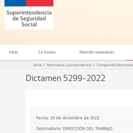
Ir
Superintendencia
al
de
contenido
Seguridad
principal
Social
(SUSESO)
-
Gobierno
de
Inicio
La Suseso
Atención usuarios/as
Chile
Inicio
Normativa y Jurisprudencia
Compendio Normativo
Dictamen 5299-2022
.
Fecha: 29 de diciembre de 2022
Destinatario: DIRECCIÓN DEL TRABAJO