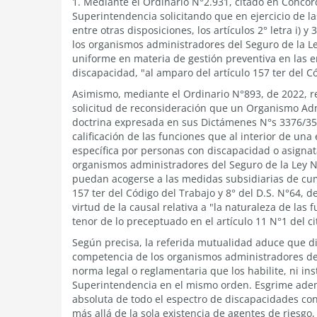
1. Mediante el Ordinario N°2.931, citado en Concord
Superintendencia solicitando que en ejercicio de la
entre otras disposiciones, los artículos 2° letra i) 
los organismos administradores del Seguro de la 
uniforme en materia de gestión preventiva en las 
discapacidad, "al amparo del artículo 157 ter del C
Asimismo, mediante el Ordinario N°893, de 2022, req
solicitud de reconsideración que un Organismo Adm
doctrina expresada en sus Dictámenes N°s 3376/35,
calificación de las funciones que al interior de u
específica por personas con discapacidad o asignat
organismos administradores del Seguro de la Ley N
puedan acogerse a las medidas subsidiarias de cump
157 ter del Código del Trabajo y 8° del D.S. N°64, de
virtud de la causal relativa a "la naturaleza de las
tenor de lo preceptuado en el artículo 11 N°1 del c
Según precisa, la referida mutualidad aduce que d
competencia de los organismos administradores del
norma legal o reglamentaria que los habilite, ni in
Superintendencia en el mismo orden. Esgrime adem
absoluta de todo el espectro de discapacidades con
más allá de la sola existencia de agentes de riesgo