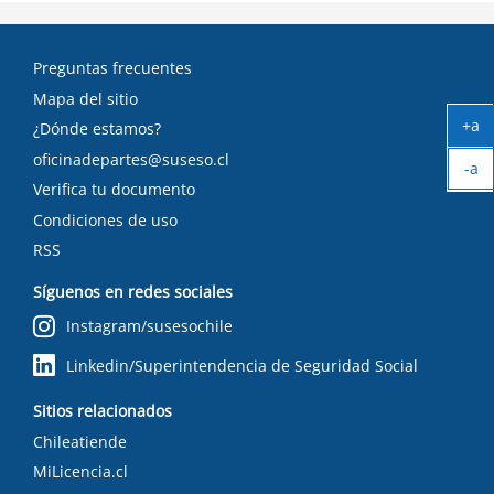
Preguntas frecuentes
Mapa del sitio
+a
¿Dónde estamos?
Ag
oficinadepartes@suseso.cl
-a
tex
Verifica tu documento
Ach
tex
Condiciones de uso
RSS
Síguenos en redes sociales
Instagram/susesochile
Linkedin/Superintendencia de Seguridad Social
Sitios relacionados
Chileatiende
MiLicencia.cl