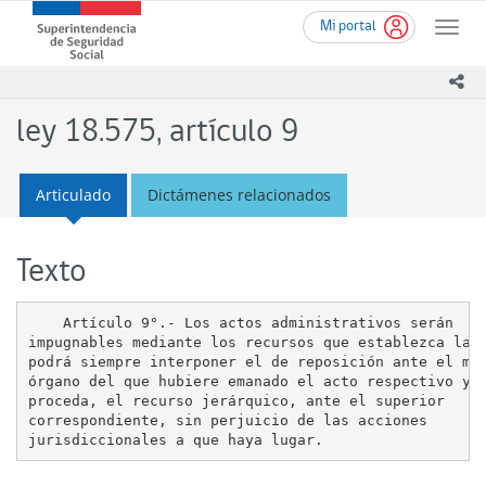
Ir
Superintendencia
Mi portal
al
Toggle
de
contenido
naviga
Seguridad
principal
ico
Social
(SUSESO)
ley 18.575, artículo 9
-
Gobierno
de
Articulado
Dictámenes relacionados
Chile
Texto
    Artículo 9°.- Los actos administrativos serán

impugnables mediante los recursos que establezca la l
podrá siempre interponer el de reposición ante el mis
órgano del que hubiere emanado el acto respectivo y, 
proceda, el recurso jerárquico, ante el superior

correspondiente, sin perjuicio de las acciones
