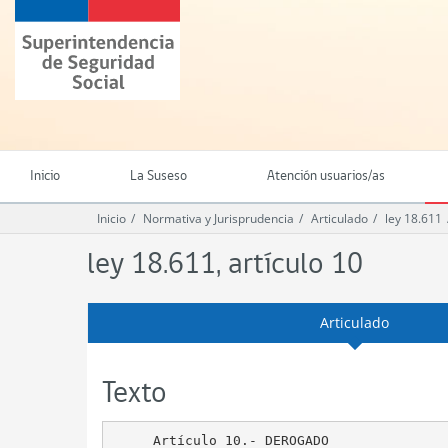
Ir
Superintendencia
al
de
contenido
Seguridad
principal
Social
(SUSESO)
-
Gobierno
de
Inicio
La Suseso
Atención usuarios/as
Chile
Inicio
Normativa y Jurisprudencia
Articulado
ley 18.611
ley 18.611, artículo 10
Articulado
Texto
     Artículo 10.- DEROGADO
