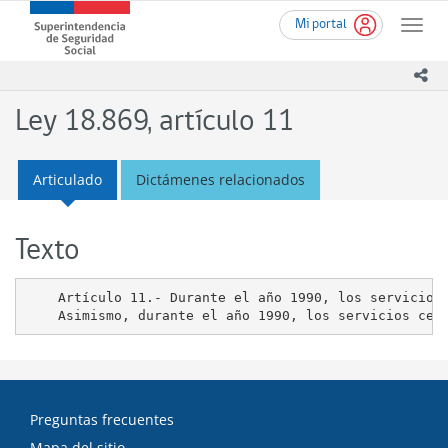
Ir
Superintendencia
Mi portal
al
Toggle
de
contenido
naviga
Seguridad
principal
ico
Social
(SUSESO)
Ley 18.869, artículo 11
-
Gobierno
de
Articulado
Dictámenes relacionados
Chile
Texto
    Artículo 11.- Durante el año 1990, los servicios
Preguntas frecuentes
Mapa del sitio