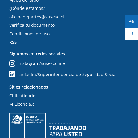
¿Dónde estamos?
oficinadepartes@suseso.cl
+a
Verifica tu documento
Ag
-a
tex
Condiciones de uso
Ach
RSS
tex
Síguenos en redes sociales
Instagram/susesochile
Linkedin/Superintendencia de Seguridad Social
Sitios relacionados
Chileatiende
MiLicencia.cl