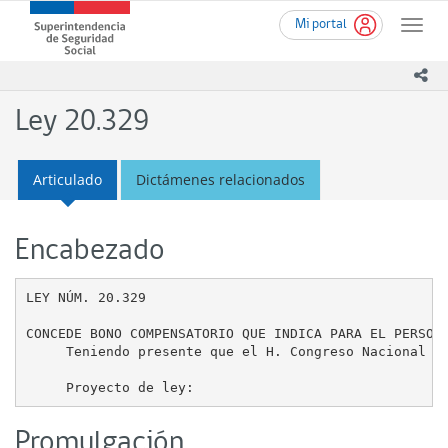
Ir
Superintendencia
Mi portal
al
Toggle
de
contenido
naviga
Seguridad
principal
ico
Social
(SUSESO)
Ley 20.329
-
Gobierno
de
Articulado
Dictámenes relacionados
Chile
Encabezado
LEY NÚM. 20.329

CONCEDE BONO COMPENSATORIO QUE INDICA PARA EL PERSONA
     Teniendo presente que el H. Congreso Nacional ha
Promulgación