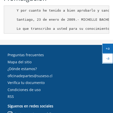
     Y por cuanto he tenido a bien aprobarlo y sancio
     Santiago, 23 de enero de 2009.- MICHELLE BACHELE
+a
Ag
Preguntas frecuentes
-a
tex
Mapa del sitio
Ach
tex
¿Dónde estamos?
oficinadepartes@suseso.cl
Verifica tu documento
Condiciones de uso
RSS
Síguenos en redes sociales