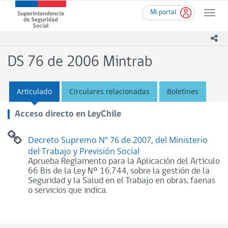
Ir
Superintendencia
Mi portal
al
Toggle
de
contenido
naviga
Seguridad
principal
ico
Social
(SUSESO)
DS 76 de 2006 Mintrab
-
Gobierno
de
Articulado
Circulares relacionadas
Boletines
Chile
Acceso directo en LeyChile
Decreto Supremo Nº 76 de 2007, del Ministerio
del Trabajo y Previsión Social
Aprueba Reglamento para la Aplicación del Artículo
66 Bis de la Ley Nº 16.744, sobre la gestión de la
Seguridad y la Salud en el Trabajo en obras, faenas
o servicios que indica.