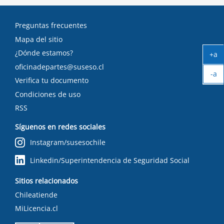
Preguntas frecuentes
Mapa del sitio
¿Dónde estamos?
+a
Ag
oficinadepartes@suseso.cl
-a
tex
Verifica tu documento
Ach
tex
Condiciones de uso
RSS
Síguenos en redes sociales
Instagram/susesochile
Linkedin/Superintendencia de Seguridad Social
Sitios relacionados
Chileatiende
MiLicencia.cl