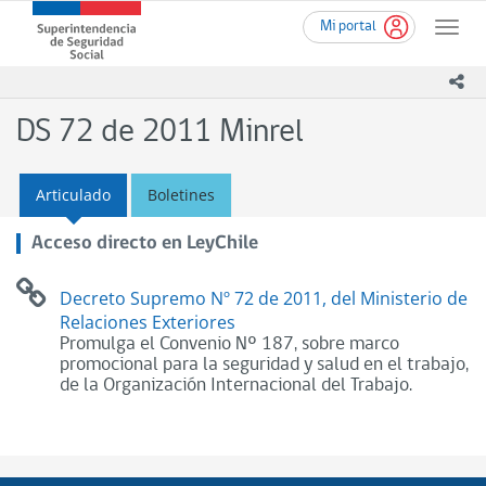
Ir
Superintendencia
Mi portal
al
Toggle
de
contenido
naviga
Seguridad
principal
ico
Social
(SUSESO)
DS 72 de 2011 Minrel
-
Gobierno
de
Articulado
Boletines
Chile
Acceso directo en LeyChile
Decreto Supremo Nº 72 de 2011, del Ministerio de
Relaciones Exteriores
Promulga el Convenio Nº 187, sobre marco
promocional para la seguridad y salud en el trabajo,
de la Organización Internacional del Trabajo.