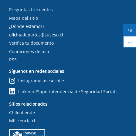
Preguntas frecuentes
Mapa del sitio
¿Dónde estamos?
+a
oficinadepartes@suseso.cl
Ag
-a
tex
Verifica tu documento
Ach
Condiciones de uso
tex
RSS
Síguenos en redes sociales
Instagram/susesochile
Linkedin/Superintendencia de Seguridad Social
Sitios relacionados
Chileatiende
MiLicencia.cl