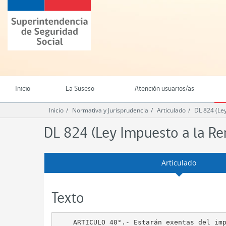
Ir
Superintendencia
al
de
contenido
Seguridad
principal
Social
(SUSESO)
-
Gobierno
de
Inicio
La Suseso
Atención usuarios/as
Chile
Inicio
Normativa y Jurisprudencia
Articulado
DL 824 (Ley
DL 824 (Ley Impuesto a la Rent
Articulado
Texto
    ARTICULO 40°.- Estarán exentas del imp