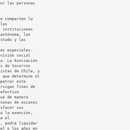
or las personas

e comparten la

las

 instituciones

autónoma, las

stado y las

es especiales.

visión social

a. La Asociación

s de Socorros

istas de Chile, y

 que determine el

petrar este

rsigan fines de

efectivo

ue de manera

sonas de escasos

sfacer sus

a la exención,

e el

, podrá liquidar

el o los años en
