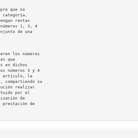
pre que no

 categoría.  

engan rentas

números 1, 3, 4

njunto de una

eren los números

as que

s en dichos

os números 3 y 4

 artículo, la

, compartiendo su

ución realizar

tuido por el

ización de

 prestación de
