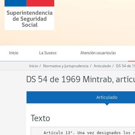
Ir
Superintendencia
al
de
contenido
Seguridad
principal
Social
(SUSESO)
-
Gobierno
de
Inicio
La Suseso
Atención usuarios/as
Chile
Inicio
Normativa y Jurisprudencia
Articulado
DS 54 de 1
DS 54 de 1969 Mintrab, artíc
Articulado
Texto
    Artículo 13°. Una vez designados los r