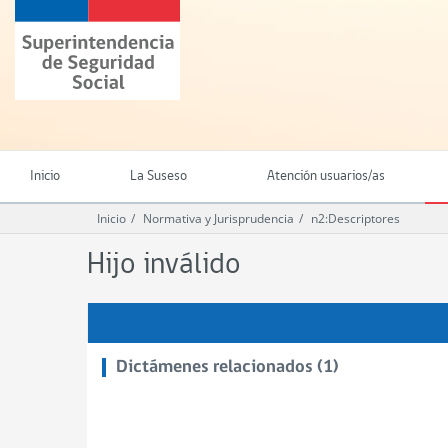
Ir
Superintendencia
al
de
contenido
Seguridad
principal
Social
(SUSESO)
-
Gobierno
de
Inicio
La Suseso
Atención usuarios/as
Chile
Inicio
Normativa y Jurisprudencia
n2:Descriptores
Hijo inválido
Dictámenes relacionados (1)