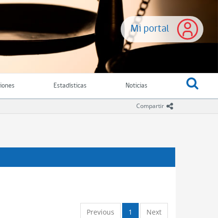
Mi portal
ciones
Estadísticas
Noticias
icono comparti
Compartir
Previous
1
Next