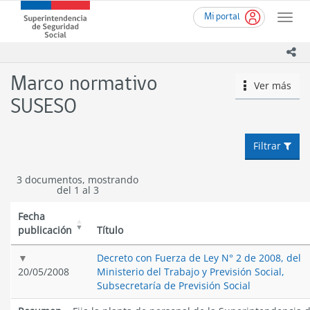
Ir
Superintendencia
Mi portal
al
Toggle
de
contenido
naviga
Seguridad
principal
ico
Social
(SUSESO)
Marco normativo
Ver más
icono
-
Gobierno
SUSESO
de
Chile
Filtrar
3 documentos, mostrando
del 1 al 3
Fecha
publicación
Título
Decreto con Fuerza de Ley N° 2 de 2008, del
20/05/2008
Ministerio del Trabajo y Previsión Social,
Subsecretaría de Previsión Social