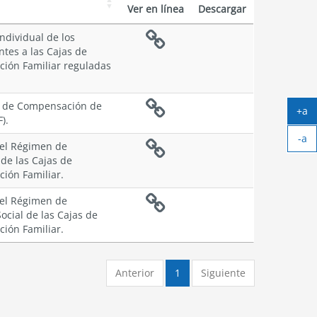
Ver en línea
Descargar
individual de los
tes a las Cajas de
ión Familiar reguladas
as de Compensación de
+a
).
Ag
-a
tex
el Régimen de
Ach
 de las Cajas de
tex
ión Familiar.
el Régimen de
ocial de las Cajas de
ión Familiar.
Anterior
1
Siguiente