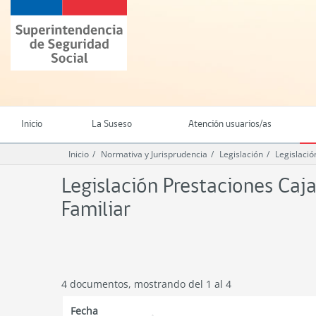
Ir
Superintendencia
al
de
contenido
Seguridad
principal
Social
(SUSESO)
-
Gobierno
de
Inicio
La Suseso
Atención usuarios/as
Chile
Inicio
Normativa y Jurisprudencia
Legislación
Legislaci
Legislación Prestaciones Ca
Familiar
4 documentos, mostrando del 1 al 4
Fecha