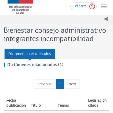
Ir
Superintendencia
Mi portal
al
Toggle
de
contenido
naviga
Seguridad
principal
ico
Social
(SUSESO)
Bienestar consejo administrativo
-
Gobierno
integrantes incompatibilidad
de
Chile
Dictámenes relacionados
Dictámenes relacionados (1)
Previous
1
Next
Fecha
Legislación
publicación
Título
Temas
citada