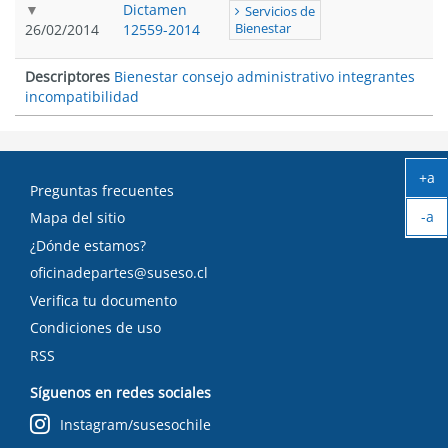
Dictamen
Servicios de
26/02/2014
12559-2014
Bienestar
Descriptores
Bienestar consejo administrativo integrantes
incompatibilidad
+a
Preguntas frecuentes
Ag
-a
tex
Mapa del sitio
Ach
¿Dónde estamos?
tex
oficinadepartes@suseso.cl
Verifica tu documento
Condiciones de uso
RSS
Síguenos en redes sociales
Instagram/susesochile