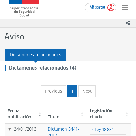
Ir
Superintendencia
Mi portal
al
Toggle
de
contenido
naviga
Seguridad
principal
ico
Social
(SUSESO)
Aviso
-
Gobierno
de
Dictámenes relacionados
Chile
Dictámenes relacionados (4)
Previous
1
Next
Fecha
Legislación
publicación
Título
citada
24/01/2013
Dictamen 5441-
Ley 18.834
2013