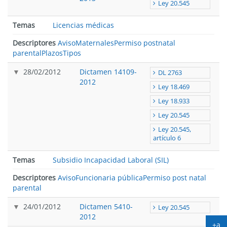
Ley 20.545
Temas
Licencias médicas
Descriptores
Aviso
Maternales
Permiso postnatal
parental
Plazos
Tipos
28/02/2012
Dictamen 14109-
DL 2763
2012
Ley 18.469
Ley 18.933
Ley 20.545
Ley 20.545,
artículo 6
Temas
Subsidio Incapacidad Laboral (SIL)
Descriptores
Aviso
Funcionaria pública
Permiso post natal
parental
24/01/2012
Dictamen 5410-
Ley 20.545
2012
+a