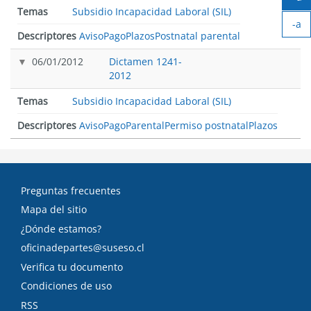
Ag
Temas
Subsidio Incapacidad Laboral (SIL)
-a
tex
Descriptores
Aviso
Pago
Plazos
Postnatal parental
Ach
tex
06/01/2012
Dictamen 1241-
2012
Temas
Subsidio Incapacidad Laboral (SIL)
Descriptores
Aviso
Pago
Parental
Permiso postnatal
Plazos
Preguntas frecuentes
Mapa del sitio
¿Dónde estamos?
oficinadepartes@suseso.cl
Verifica tu documento
Condiciones de uso
RSS