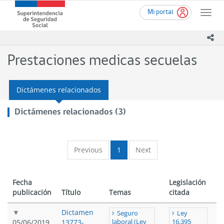
Ir
Superintendencia
Mi portal
al
Toggle
de
contenido
naviga
Seguridad
principal
ico
Social
(SUSESO)
Prestaciones medicas secuelas
-
Gobierno
de
Dictámenes relacionados
Chile
Dictámenes relacionados (3)
Previous
1
Next
Fecha
Legislación
publicación
Título
Temas
citada
Dictamen
Seguro
Ley
05/06/2019
13773-
laboral (Ley
16.395