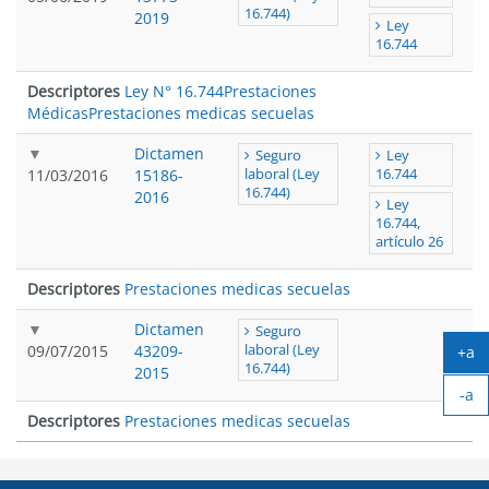
16.744)
2019
Ley
16.744
Descriptores
Ley N° 16.744
Prestaciones
Médicas
Prestaciones medicas secuelas
Dictamen
Seguro
Ley
11/03/2016
15186-
laboral (Ley
16.744
16.744)
2016
Ley
16.744,
artículo 26
Descriptores
Prestaciones medicas secuelas
Dictamen
Seguro
09/07/2015
43209-
laboral (Ley
+a
16.744)
2015
Ag
-a
tex
Ach
Descriptores
Prestaciones medicas secuelas
tex