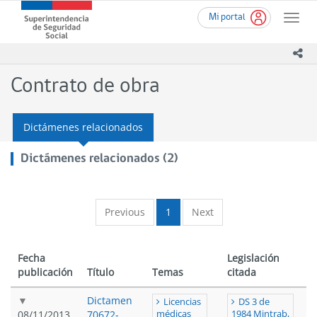
Ir
Superintendencia
Mi portal
al
Toggle
de
contenido
naviga
Seguridad
principal
ico
Social
(SUSESO)
Contrato de obra
-
Gobierno
de
Dictámenes relacionados
Chile
Dictámenes relacionados (2)
Previous
1
Next
Fecha
Legislación
publicación
Título
Temas
citada
Dictamen
Licencias
DS 3 de
08/11/2013
70672-
médicas
1984 Mintrab,