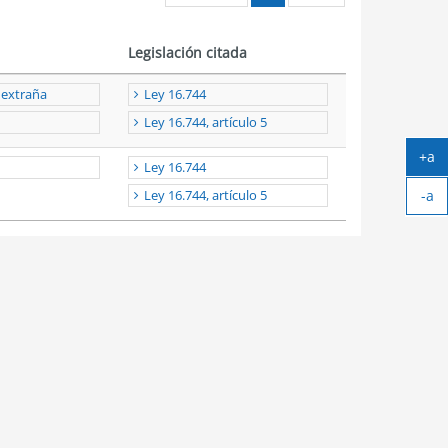
Legislación citada
 extraña
Ley 16.744
Ley 16.744, artículo 5
+a
Ley 16.744
Ag
-a
tex
Ley 16.744, artículo 5
Ach
tex