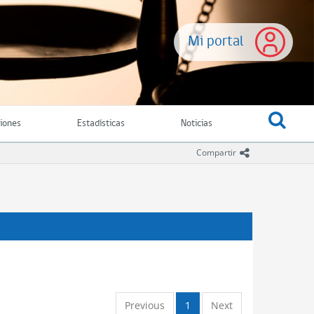
Mi portal
ciones
Estadísticas
Noticias
icono comparti
Compartir
Previous
1
Next