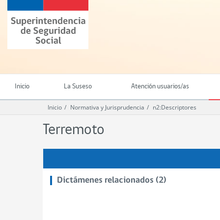
Ir
Superintendencia
al
de
contenido
Seguridad
principal
Social
(SUSESO)
-
Gobierno
de
Inicio
La Suseso
Atención usuarios/as
Chile
Inicio
Normativa y Jurisprudencia
n2:Descriptores
Terremoto
Dictámenes relacionados (2)