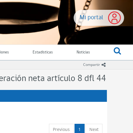
Mi portal
ciones
Estadísticas
Noticias
icono comparti
Compartir
ración neta artículo 8 dfl 44
Previous
1
Next