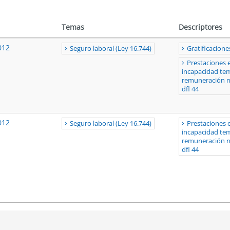
Temas
Descriptores
012
Seguro laboral (Ley 16.744)
Gratificacione
Prestaciones
incapacidad temp
remuneración ne
dfl 44
012
Seguro laboral (Ley 16.744)
Prestaciones
incapacidad temp
remuneración ne
dfl 44