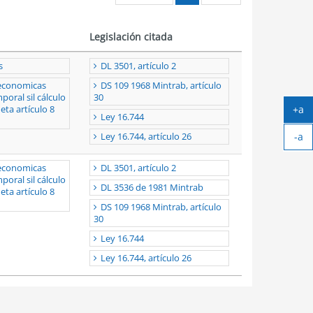
Legislación citada
s
DL 3501, artículo 2
 economicas
DS 109 1968 Mintrab, artículo
oral sil cálculo
30
+a
ta artículo 8
Ley 16.744
Ag
-a
tex
Ley 16.744, artículo 26
Ach
tex
 economicas
DL 3501, artículo 2
oral sil cálculo
DL 3536 de 1981 Mintrab
ta artículo 8
DS 109 1968 Mintrab, artículo
30
Ley 16.744
Ley 16.744, artículo 26