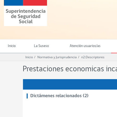
Ir
Superintendencia
al
de
contenido
Seguridad
principal
Social
(SUSESO)
-
Gobierno
de
Inicio
La Suseso
Atención usuarios/as
Chile
Inicio
Normativa y Jurisprudencia
n2:Descriptores
Prestaciones economicas inca
Dictámenes relacionados (2)