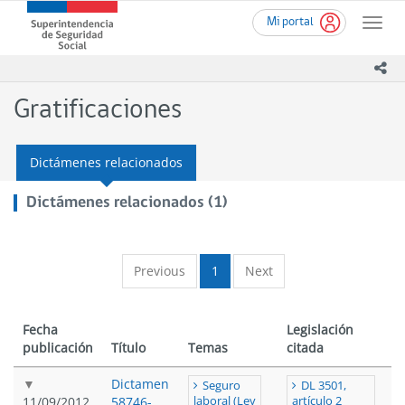
Ir
Superintendencia
Mi portal
al
Toggle
de
contenido
naviga
Seguridad
principal
ico
Social
(SUSESO)
Gratificaciones
-
Gobierno
de
Dictámenes relacionados
Chile
Dictámenes relacionados (1)
Previous
1
Next
Fecha
Legislación
publicación
Título
Temas
citada
Dictamen
Seguro
DL 3501,
11/09/2012
58746-
laboral (Ley
artículo 2