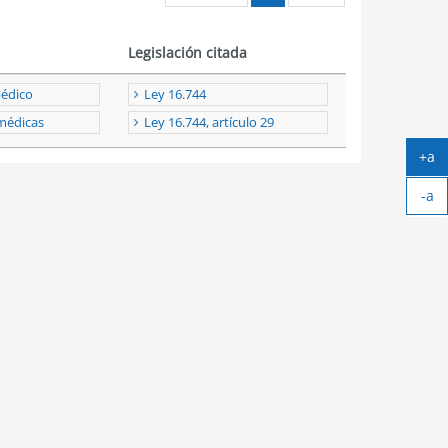
Legislación citada
pédico
Ley 16.744
médicas
Ley 16.744, artículo 29
+a
Ag
-a
tex
Ach
tex