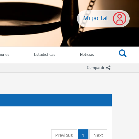
Mi portal
ciones
Estadísticas
Noticias
icono comparti
Compartir
Previous
1
Next