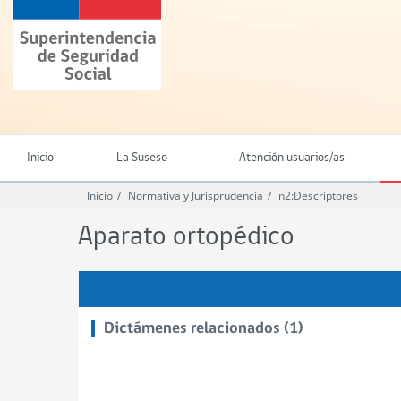
Ir
Superintendencia
al
de
contenido
Seguridad
principal
Social
(SUSESO)
-
Gobierno
de
Inicio
La Suseso
Atención usuarios/as
Chile
Inicio
Normativa y Jurisprudencia
n2:Descriptores
Aparato ortopédico
Dictámenes relacionados (1)