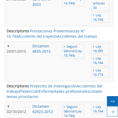
16.744)
artículo
2023
30
Ley
16.744
Descriptores
Prestaciones Preventivas
Ley N°
16.744
Accidente del trayecto
Accidentes del trabajo
Dictamen
Seguro
Ley
20/01/2015
4835-2015
laboral (Ley
16.395
16.744)
Ley
16.744
Ley
16.774
Descriptores
Proyectos de investigación
Accidentes del
trabajo
Prevención
Enfermedades profesionales
Listado
temas prioritarios
+a
Ag
Dictamen
Seguro
Ley
-a
tex
02/10/2012
62923-2012
laboral (Ley
16.744
16.744)
Ach