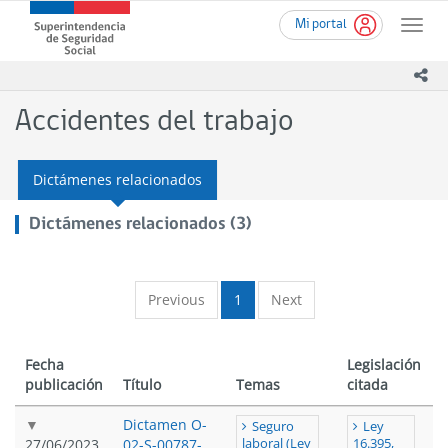
Ir
Superintendencia
Mi portal
al
Toggle
de
contenido
naviga
Seguridad
principal
ico
Social
(SUSESO)
Accidentes del trabajo
-
Gobierno
de
Dictámenes relacionados
Chile
Dictámenes relacionados (3)
Previous
1
Next
Fecha
Legislación
publicación
Título
Temas
citada
Dictamen O-
Seguro
Ley
27/06/2023
02-S-00787-
laboral (Ley
16.395,