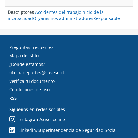
tex
Descriptores
Accidentes del trabajo
Inicio de la
incapacidad
Organismos administradores
Responsable
Preguntas frecuentes
Mapa del sitio
¿Dónde estamos?
oficinadepartes@suseso.cl
Verifica tu documento
Condiciones de uso
RSS
Síguenos en redes sociales
Instagram/susesochile
Linkedin/Superintendencia de Seguridad Social