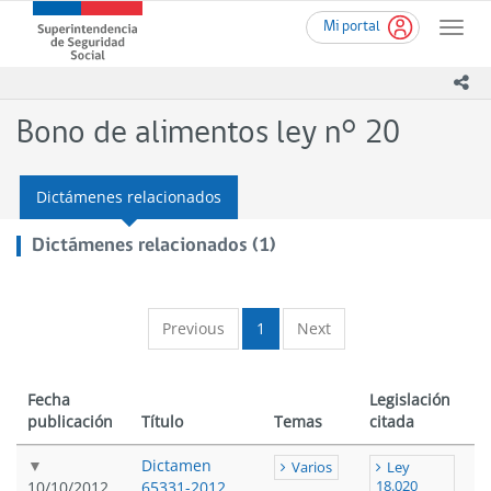
Ir
Superintendencia
Mi portal
al
Toggle
de
contenido
naviga
Seguridad
principal
ico
Social
(SUSESO)
Bono de alimentos ley n° 20
-
Gobierno
de
Dictámenes relacionados
Chile
Dictámenes relacionados (1)
Previous
1
Next
Fecha
Legislación
publicación
Título
Temas
citada
Dictamen
Varios
Ley
10/10/2012
65331-2012
18.020