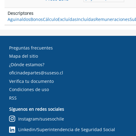
Descriptores
Aguinaldos
Bonos
Cálculo
Excluídas
Incluídas
Remuneraciones
Su
Preguntas frecuentes
Mapa del sitio
¿Dónde estamos?
oficinadepartes@suseso.cl
Verifica tu documento
Condiciones de uso
RSS
Síguenos en redes sociales
Instagram/susesochile
Linkedin/Superintendencia de Seguridad Social