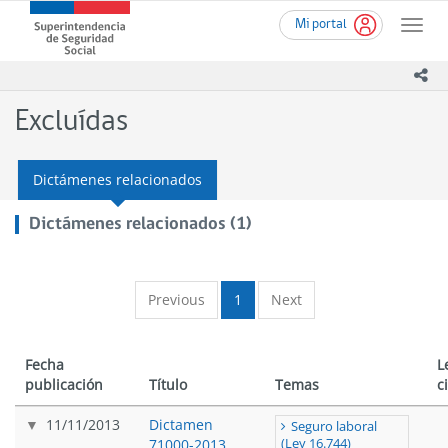
Ir
Superintendencia
Mi portal
al
Toggle
de
contenido
naviga
Seguridad
principal
ico
Social
(SUSESO)
Excluídas
-
Gobierno
de
Dictámenes relacionados
Chile
Dictámenes relacionados (1)
Previous
1
Next
Fecha
L
publicación
Título
Temas
c
11/11/2013
Dictamen
Seguro laboral
71000-2013
(Ley 16.744)