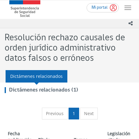
Ir
Superintendencia
Mi portal
al
Toggle
de
contenido
naviga
Seguridad
principal
ico
Social
(SUSESO)
Resolución rechazo causales de
-
Gobierno
orden jurídico administrativo
de
datos falsos o erróneos
Chile
Dictámenes relacionados
Dictámenes relacionados (1)
Previous
1
Next
Fecha
Legislación