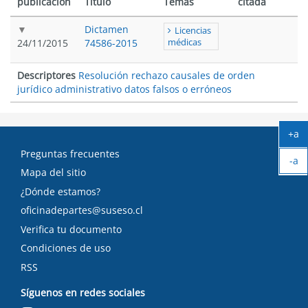
publicación
Título
Temas
citada
Dictamen
Licencias
24/11/2015
74586-2015
médicas
Descriptores
Resolución rechazo causales de orden
jurídico administrativo datos falsos o erróneos
+a
Ag
Preguntas frecuentes
-a
tex
Mapa del sitio
Ach
tex
¿Dónde estamos?
oficinadepartes@suseso.cl
Verifica tu documento
Condiciones de uso
RSS
Síguenos en redes sociales