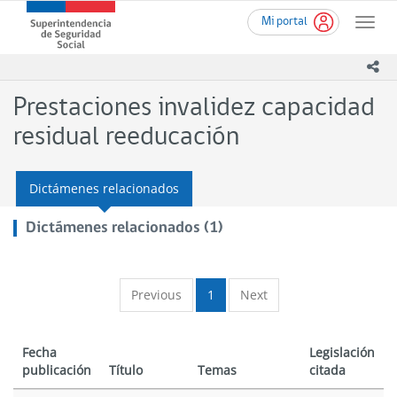
Ir
Superintendencia
Mi portal
al
Toggle
de
contenido
naviga
Seguridad
principal
ico
Social
(SUSESO)
Prestaciones invalidez capacidad
-
Gobierno
residual reeducación
de
Chile
Dictámenes relacionados
Dictámenes relacionados (1)
Previous
1
Next
Fecha
Legislación
publicación
Título
Temas
citada