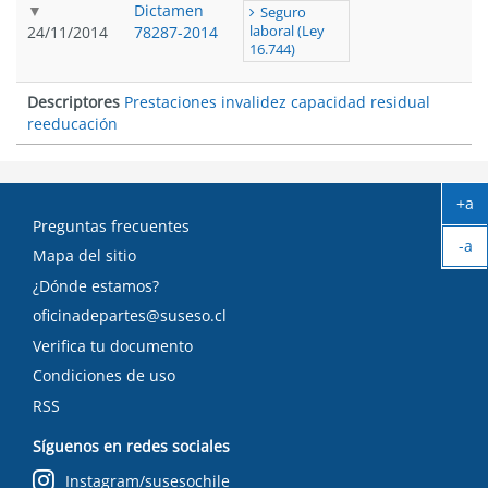
Dictamen
Seguro
24/11/2014
78287-2014
laboral (Ley
16.744)
Descriptores
Prestaciones invalidez capacidad residual
reeducación
+a
Ag
Preguntas frecuentes
-a
tex
Mapa del sitio
Ach
¿Dónde estamos?
tex
oficinadepartes@suseso.cl
Verifica tu documento
Condiciones de uso
RSS
Síguenos en redes sociales
Instagram/susesochile