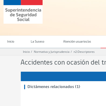
Ir
Superintendencia
al
de
contenido
Seguridad
principal
Social
(SUSESO)
-
Gobierno
de
Inicio
La Suseso
Atención usuarios/as
Chile
Inicio
Normativa y Jurisprudencia
n2:Descriptores
Accidentes con ocasión del t
Dictámenes relacionados (1)