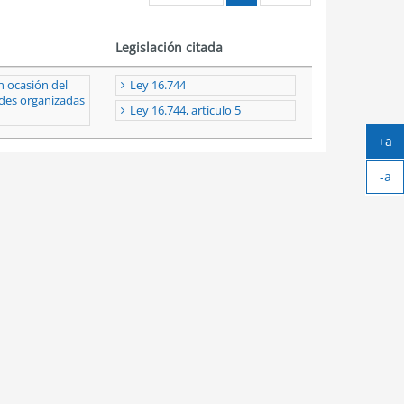
Legislación citada
n ocasión del
Ley 16.744
ades organizadas
Ley 16.744, artículo 5
+a
Ag
-a
tex
Ach
tex