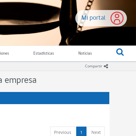
Mi portal
ciones
Estadísticas
Noticias
icono comparti
Compartir
la empresa
Previous
1
Next