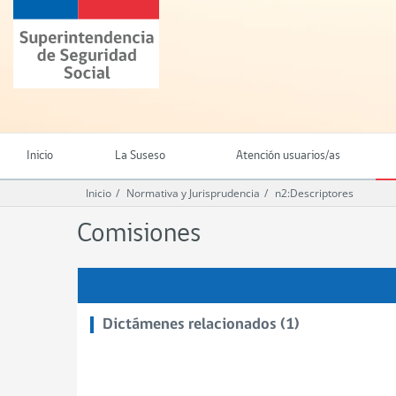
Ir
Superintendencia
al
de
contenido
Seguridad
principal
Social
(SUSESO)
-
Gobierno
de
Inicio
La Suseso
Atención usuarios/as
Chile
Inicio
Normativa y Jurisprudencia
n2:Descriptores
Comisiones
Dictámenes relacionados (1)