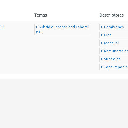
Temas
Descriptores
012
Subsidio Incapacidad Laboral
Comisiones
(SIL)
Días
Mensual
Remuneracio
Subsidios
Tope imponib