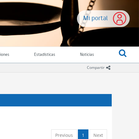
Mi portal
ciones
Estadísticas
Noticias
icono comparti
Compartir
Previous
1
Next