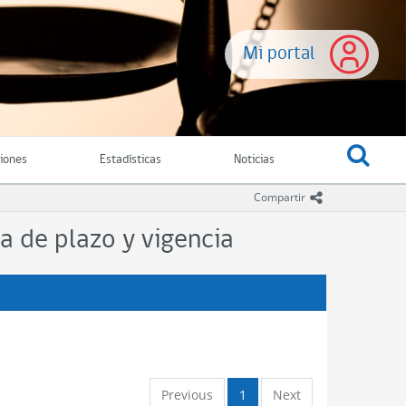
Mi portal
ciones
Estadísticas
Noticias
icono comparti
Compartir
a de plazo y vigencia
Previous
1
Next