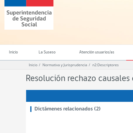
Ir
Superintendencia
al
de
contenido
Seguridad
principal
Social
(SUSESO)
-
Gobierno
de
Inicio
La Suseso
Atención usuarios/as
Chile
Inicio
Normativa y Jurisprudencia
n2:Descriptores
Resolución rechazo causales d
Dictámenes relacionados (2)