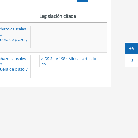
Legislación citada
chazo causales
co
fuera de plazo y
+a
Ag
chazo causales
DS 3 de 1984 Minsal, artículo
-a
tex
co
56
Ach
fuera de plazo y
tex