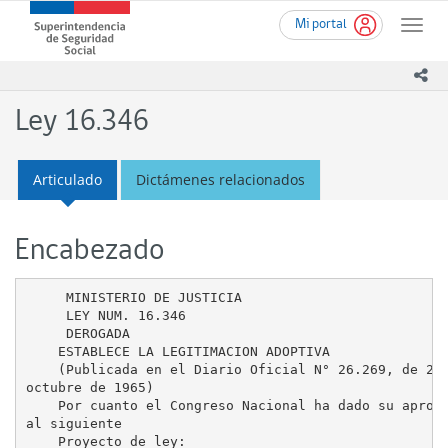
Ir
Superintendencia
Mi portal
al
Toggle
de
contenido
naviga
Seguridad
principal
ico
Social
(SUSESO)
Ley 16.346
-
Gobierno
de
Articulado
Dictámenes relacionados
Chile
Encabezado
     MINISTERIO DE JUSTICIA

     LEY NUM. 16.346

     DEROGADA

    ESTABLECE LA LEGITIMACION ADOPTIVA

    (Publicada en el Diario Oficial N° 26.269, de 20 
octubre de 1965)

    Por cuanto el Congreso Nacional ha dado su aproba
al siguiente
