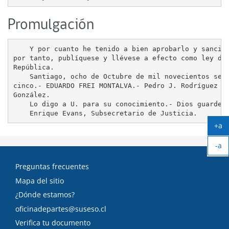
Promulgación
    Y por cuanto he tenido a bien aprobarlo y sancion
por tanto, publíquese y llévese a efecto como ley de 
República.

    Santiago, ocho de Octubre de mil novecientos sese
cinco.- EDUARDO FREI MONTALVA.- Pedro J. Rodríguez

González.

    Lo digo a U. para su conocimiento.- Dios guarde a
+a
Ag
-a
tex
Ach
tex
Preguntas frecuentes
Mapa del sitio
¿Dónde estamos?
oficinadepartes@suseso.cl
Verifica tu documento